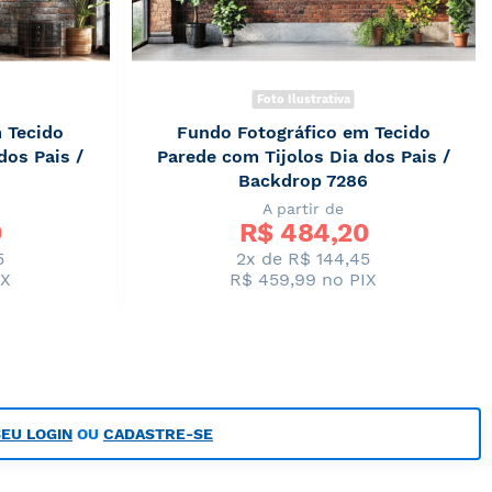
Foto Ilustrativa
 Tecido
Fundo Fotográfico em Tecido
dos Pais /
Parede com Tijolos Dia dos Pais /
Backdrop 7286
A partir de
0
R$ 
484,20
5
2x de R$ 144,45
IX
R$ 459,99
no PIX
SEU LOGIN
OU
CADASTRE-SE