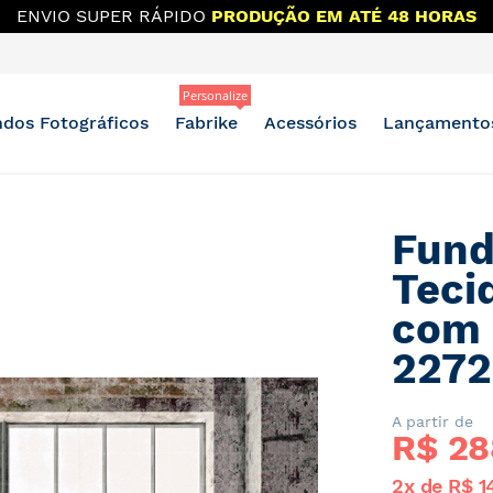
ENVIO SUPER RÁPIDO
PRODUÇÃO EM ATÉ 48 HORAS
Personalize
dos Fotográficos
Fabrike
Acessórios
Lançamento
Fund
Teci
com 
2272
A partir de
R$ 
28
2x de R$ 1