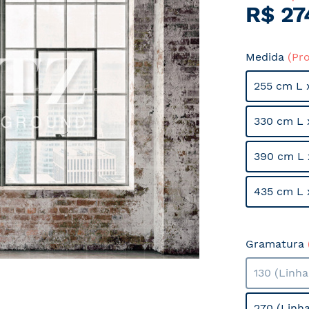
R$ 27
Medida
(Pr
255 cm L 
330 cm L 
390 cm L 
435 cm L 
Gramatura
130 (Linh
270 (Linh