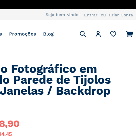
Seja bem-vindo!
Entrar
Criar Conta
Pesquisa
M
Minha Conta
s
Promoções
Blog
Pesquisa
o Fotográfico em
do Parede de Tijolos
Janelas / Backdrop
8,90
44,45