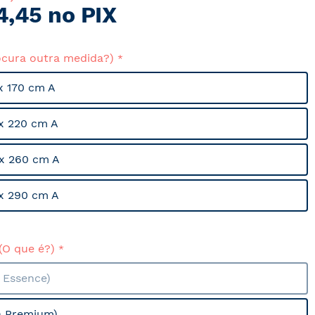
4,45 no PIX
ocura outra medida?)
x 170 cm A
x 220 cm A
x 260 cm A
x 290 cm A
(O que é?)
a Essence)
a Premium)