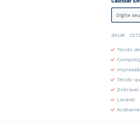
Calcular En
SKU
227
Tecido de
Composiç
Impressã
Tecido qu
Dobrável
Lavável
Acabame