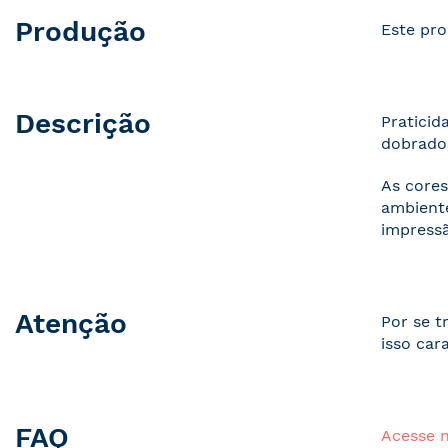
Produção
Este pro
Descrição
Praticid
dobrados
As cores
ambiente
impressã
Atenção
Por se t
isso car
FAQ
Acesse 