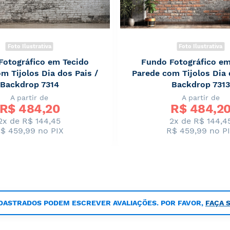
Foto Ilustrativa
Foto Ilustrativa
Fotográfico em Tecido
Fundo Fotográfico em
m Tijolos Dia dos Pais /
Parede com Tijolos Dia 
Backdrop 7314
Backdrop 7313
A partir de
A partir de
R$ 
484,20
R$ 
484,2
2x de R$ 144,45
2x de R$ 144,4
$ 459,99
no PIX
R$ 459,99
no P
DASTRADOS PODEM ESCREVER AVALIAÇÕES. POR FAVOR,
FAÇA 