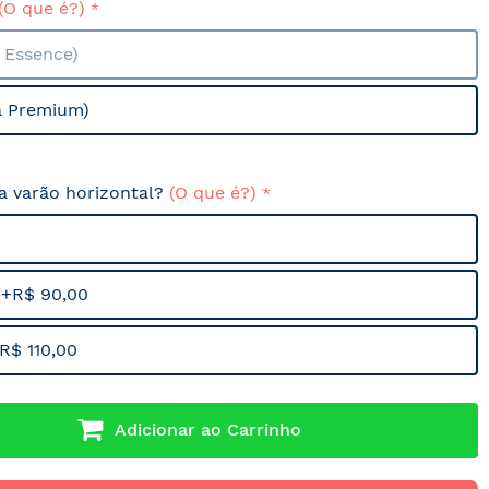
(O que é?)
a Essence)
a Premium)
sa varão horizontal?
(O que é?)
 +R$ 90,00
R$ 110,00
Adicionar ao Carrinho