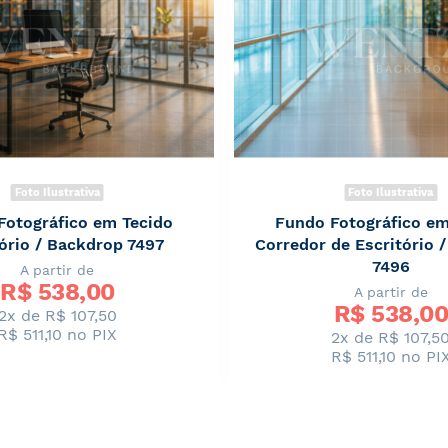
Foto Ilustrativa
Foto Ilustrativa
Fotográfico em Tecido
Fundo Fotográfico em
ório / Backdrop 7497
Corredor de Escritório 
7496
A partir de
R$ 
538,00
A partir de
R$ 
538,00
2x de R$ 107,50
R$ 511,10
no PIX
2x de R$ 107,5
R$ 511,10
no PI