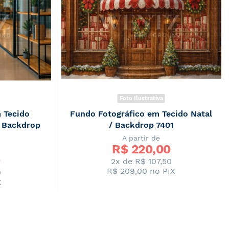
Foto Ilustrativa
 Tecido
Fundo Fotográfico em Tecido Natal
/ Backdrop
/ Backdrop 7401
A partir de
R$ 
220,00
2x de R$ 107,50
R$ 209,00
no PIX
0
X