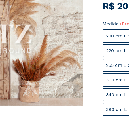
R$ 20
Medida
(Pr
220 cm L 
220 cm L 
255 cm L 
300 cm L 
340 cm L 
390 cm L 