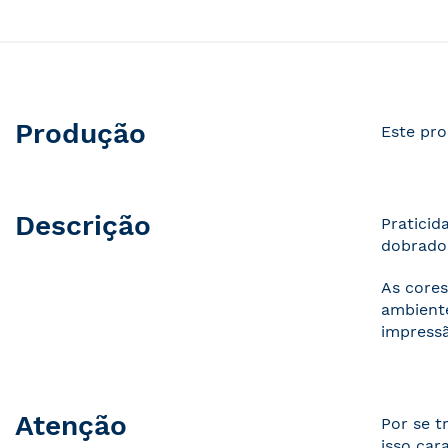
Produção
Este pro
Descrição
Praticid
dobrados
As cores
ambiente
impressã
Atenção
Por se t
isso car