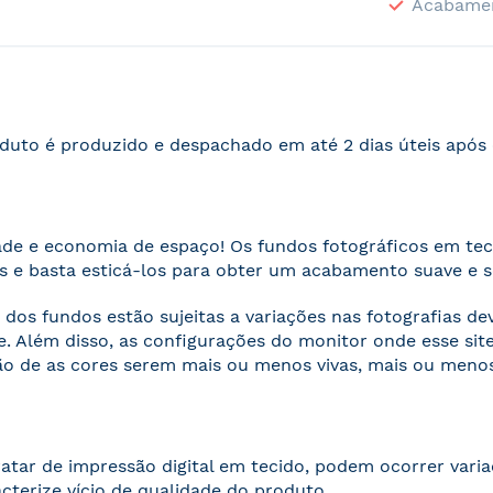
Acabame
duto é produzido e despachado em até 2 dias úteis apó
ade e economia de espaço! Os fundos fotográficos em te
 e basta esticá-los para obter um acabamento suave e 
 dos fundos estão sujeitas a variações nas fotografias d
. Além disso, as configurações do monitor onde esse s
o de as cores serem mais ou menos vivas, mais ou menos
ratar de impressão digital em tecido, podem ocorrer vari
acterize vício de qualidade do produto.