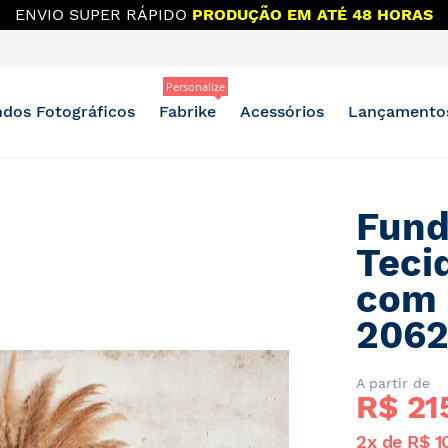
ENVIO SUPER RÁPIDO
PRODUÇÃO EM ATÉ 48 HORAS
Personalize
dos Fotográficos
Fabrike
Acessórios
Lançamento
Fund
Teci
com 
206
A partir de
R$ 
21
2x de R$ 1