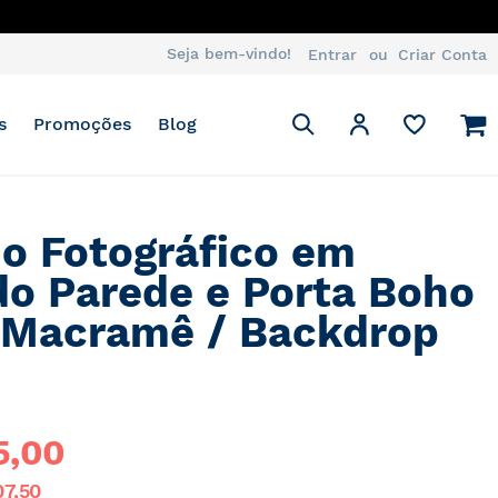
Seja bem-vindo!
Entrar
Criar Conta
Pesquisa
M
Minha Conta
s
Promoções
Blog
Pesquisa
o Fotográfico em
do Parede e Porta Boho
Macramê / Backdrop
2
5,00
07,50