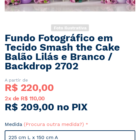
Foto Ilustrativa
Fundo Fotográfico em
Saltar
para
Tecido Smash the Cake
o
Balão Lilás e Branco /
início
Backdrop 2702
da
Galeria
de
A partir de
imagens
R$ 
220,00
2x de R$ 110,00
R$ 209,00 no PIX
Medida
(Procura outra medida?)
225 cm L x 150 cm A