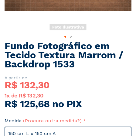
Foto Ilustrativa
Fundo Fotográfico em
Saltar
para
Tecido Textura Marrom /
o
Backdrop 1533
início
da
Galeria
A partir de
R$ 
132,30
de
imagens
1x de R$ 132,30
R$ 125,68 no PIX
Medida
(Procura outra medida?)
150 cm L x 150 cm A