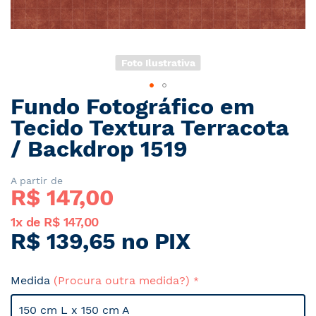
Foto Ilustrativa
Fundo Fotográfico em
Saltar
para
Tecido Textura Terracota
o
/ Backdrop 1519
início
da
Galeria
A partir de
R$ 
147,00
de
imagens
1x de R$ 147,00
R$ 139,65 no PIX
Medida
(Procura outra medida?)
150 cm L x 150 cm A