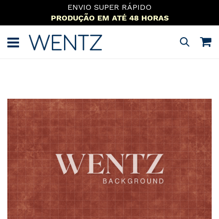
ENVIO SUPER RÁPIDO
PRODUÇÃO EM ATÉ 48 HORAS
Pular
para
M
Pesquisa
o
conteúdo
Pular
para
o
final
da
Galeria
de
imagens