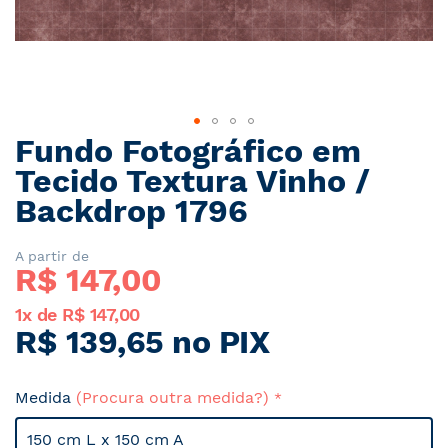
Fundo Fotográfico em
Saltar
para
Tecido Textura Vinho /
o
Backdrop 1796
início
da
Galeria
A partir de
R$ 
147,00
de
imagens
1x de R$ 147,00
R$ 139,65 no PIX
Medida
(Procura outra medida?)
150 cm L x 150 cm A