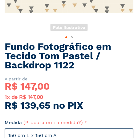
Foto Ilustrativa
Fundo Fotográfico em
Saltar
para
Tecido Tom Pastel /
o
Backdrop 1122
início
da
Galeria
A partir de
R$ 
147,00
de
imagens
1x de R$ 147,00
R$ 139,65 no PIX
Medida
(Procura outra medida?)
150 cm L x 150 cm A