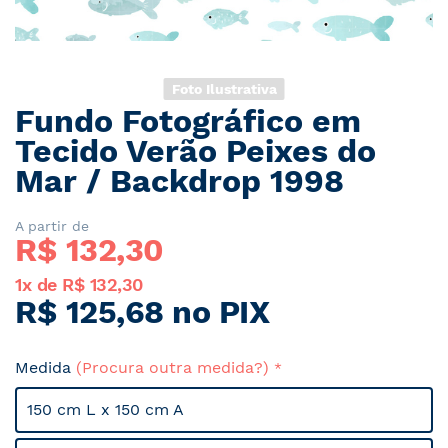
Foto Ilustrativa
Fundo Fotográfico em
Saltar
para
Tecido Verão Peixes do
o
Mar / Backdrop 1998
início
da
Galeria
A partir de
R$ 
132,30
de
imagens
1x de R$ 132,30
R$ 125,68 no PIX
Medida
(Procura outra medida?)
150 cm L x 150 cm A