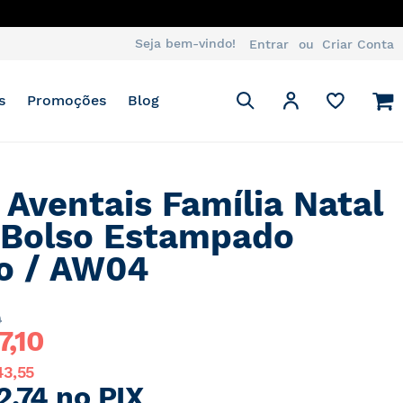
Seja bem-vindo!
Entrar
Criar Conta
Pesquisa
M
Minha Conta
s
Promoções
Blog
Pesquisa
4 Aventais Família Natal
Bolso Estampado
o / AW04
0
7,10
43,55
2,74
no PIX