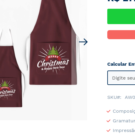
Calcular En
SKU
AW0
Composiç
Gramatur
Impressã