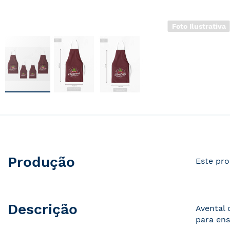
Foto Ilustrativa
Saltar
para
o
início
da
Galeria
Produção
Este pro
de
imagens
Descrição
Avental
para ens