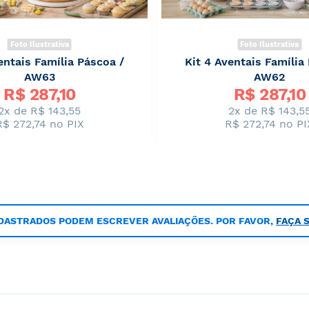
Foto Ilustrativa
Foto Ilustrativa
entais Família Páscoa /
Kit 4 Aventais Família
AW63
AW62
Preço
R$ 
287,10
R$ 
287,10
Especial
2x de
R$ 143,55
2x de
R$ 143,5
R$ 272,74
no PIX
R$ 272,74
no PI
DASTRADOS PODEM ESCREVER AVALIAÇÕES. POR FAVOR,
FAÇA 