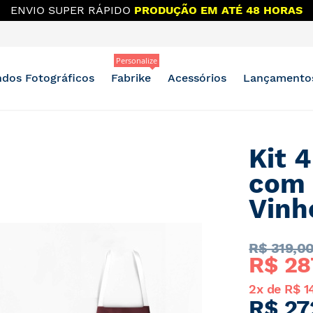
ENVIO SUPER RÁPIDO
PRODUÇÃO EM ATÉ 48 HORAS
Personalize
dos Fotográficos
Fabrike
Acessórios
Lançamento
Kit 
com 
Vinh
R$ 
319,0
R$ 
28
2x de
R$ 1
R$ 27