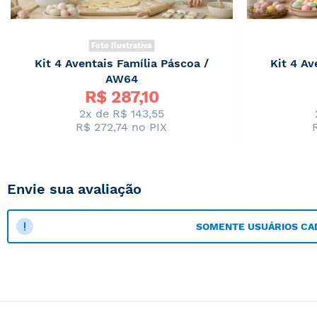
Foto Ilustrativa
Kit 4 Aventais Família Páscoa /
Kit 4 Av
AW64
Preço
Preço
R$ 
287,10
Especial
Especial
2x de
R$ 143,55
R$ 272,74
no PIX
Envie sua avaliação
SOMENTE USUÁRIOS CA