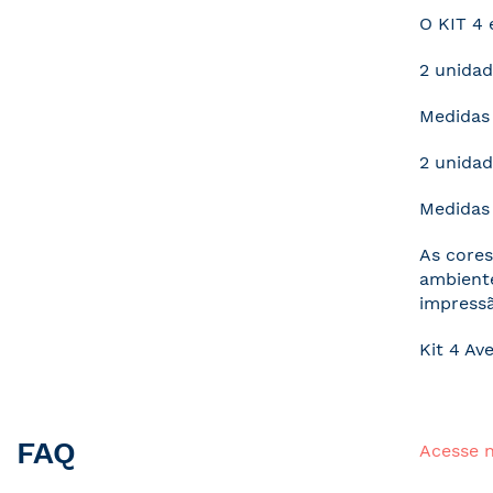
O KIT 4 
2 unida
Medidas 
2 unidad
Medidas 
As cores
ambiente
impressã
Kit 4 Av
FAQ
Acesse 