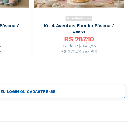
Foto Ilustrativa
 Páscoa /
Kit 4 Aventais Família Páscoa /
AW61
Preço
R$ 
287,10
Especial
5
2x de
R$ 143,55
X
R$ 272,74
no PIX
SEU LOGIN
OU
CADASTRE-SE