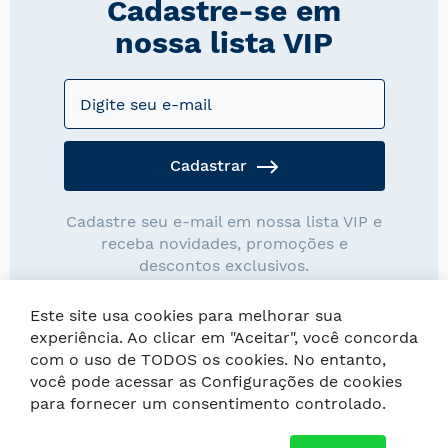
Cadastre-se em
nossa lista VIP
Cadastrar
Cadastre seu e-mail em nossa lista VIP e
receba novidades, promoções e
descontos exclusivos.
Este site usa cookies para melhorar sua
experiência. Ao clicar em "Aceitar", você concorda
com o uso de TODOS os cookies. No entanto,
você pode acessar as Configurações de cookies
Copyright © Loja Wentz. As imagens possuem direitos autorais,
para fornecer um consentimento controlado.
é proibida a cópia ou reprodução.