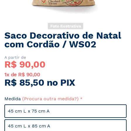
Foto Ilustrativa
Saco Decorativo de Natal
Saltar
para
com Cordão / WS02
o
início
A partir de
da
R$ 
90,00
Galeria
de
1x de
R$ 90,00
imagens
R$ 85,50
no PIX
Medida
(Procura outra medida?)
45 cm L x 75 cm A
45 cm L x 85 cm A