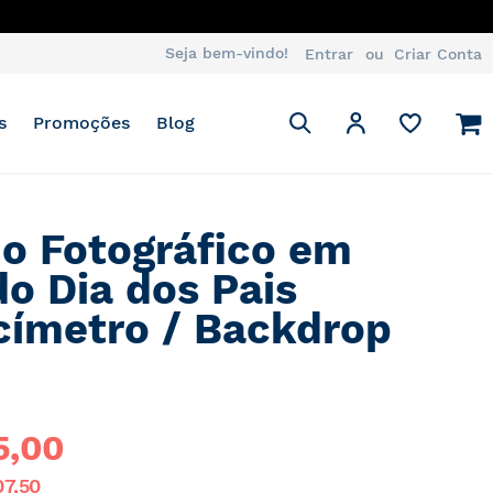
Seja bem-vindo!
Entrar
Criar Conta
Pesquisa
M
Minha Conta
s
Promoções
Blog
Pesquisa
o Fotográfico em
do Dia dos Pais
címetro / Backdrop
4
5,00
07,50