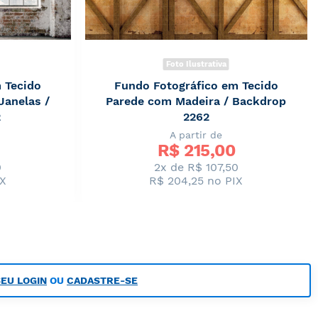
Foto Ilustrativa
 Tecido
Fundo Fotográfico em Tecido
Janelas /
Parede com Madeira / Backdrop
2
2262
A partir de
R$ 
215,00
0
2x de R$ 107,50
IX
R$ 204,25
no PIX
SEU LOGIN
OU
CADASTRE-SE