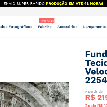
ENVIO SUPER RÁPIDO
PRODUÇÃO EM ATÉ 48 HORAS
Personalize
dos Fotográficos
Fabrike
Acessórios
Lançamento
Fund
Teci
Velo
225
A partir de
R$ 
21
2x de R$ 1