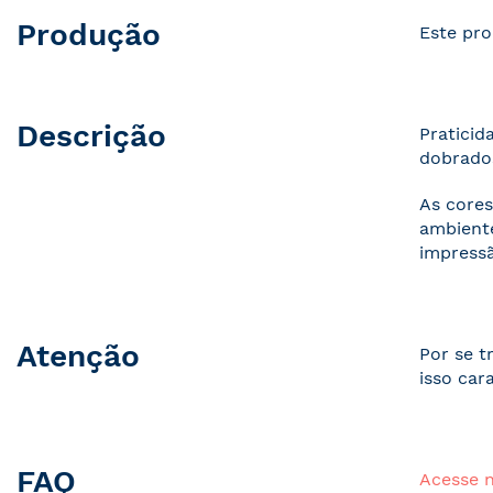
Produção
Este pro
Descrição
Praticid
dobrados
As cores
ambiente
impressã
Atenção
Por se t
isso car
FAQ
Acesse 