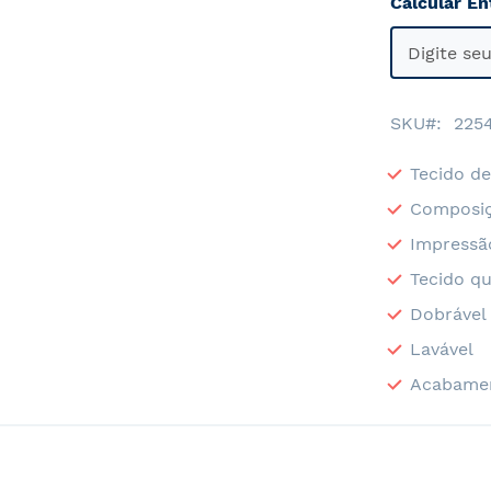
Calcular En
SKU
225
Tecido de
Composiç
Impressã
Tecido qu
Dobrável
Lavável
Acabame