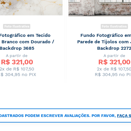
Foto Ilustrativa
Foto Ilustrativa
Fotográfico em Tecido
Fundo Fotográfico em
 Branco com Dourado /
Parede de Tijolos com 
Backdrop 3685
Backdrop 227
A partir de
A partir de
R$ 
321,00
R$ 
321,00
2x de R$ 107,50
2x de R$ 107,5
$ 304,95
no PIX
R$ 304,95
no P
DASTRADOS PODEM ESCREVER AVALIAÇÕES. POR FAVOR,
FAÇA 