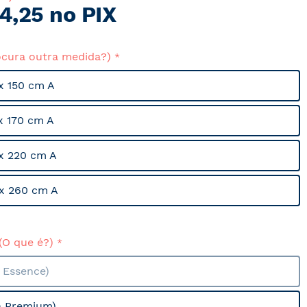
4,25 no PIX
ocura outra medida?)
x 150 cm A
x 170 cm A
x 220 cm A
x 260 cm A
(O que é?)
a Essence)
a Premium)