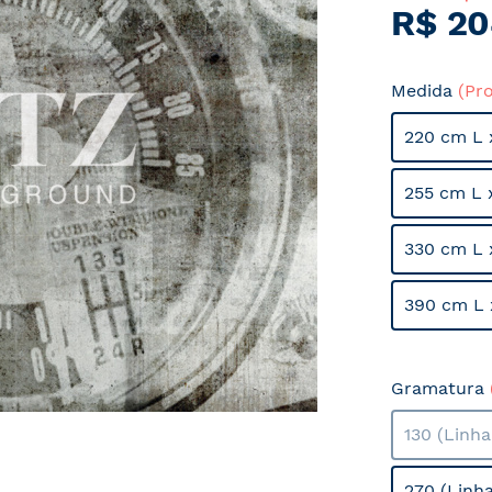
R$ 20
Medida
(Pr
220 cm L 
255 cm L 
330 cm L 
390 cm L 
Gramatura
130 (Linh
270 (Linh