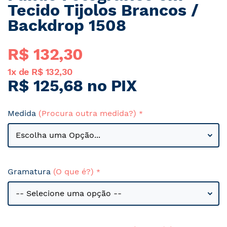
para
Tecido Tijolos Brancos /
o
Backdrop 1508
início
da
Galeria
R$ 132,30
de
imagens
1x de
R$ 132,30
R$ 125,68
no PIX
Medida
(Procura outra medida?)
Gramatura
(O que é?)