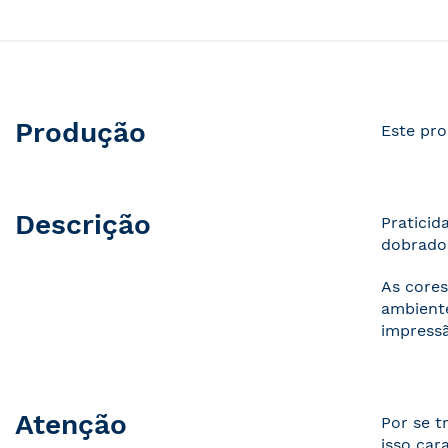
Produção
Este pro
Descrição
Praticid
dobrados
As cores
ambiente
impressã
Atenção
Por se t
isso car