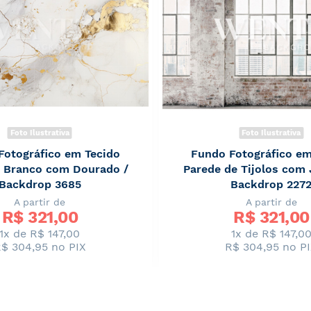
Foto Ilustrativa
Foto Ilustrativa
Fotográfico em Tecido
Fundo Fotográfico em
 Branco com Dourado /
Parede de Tijolos com 
Backdrop 3685
Backdrop 227
A partir de
A partir de
R$ 
321,00
R$ 
321,00
1x de R$ 147,00
1x de R$ 147,0
$ 304,95
no PIX
R$ 304,95
no P