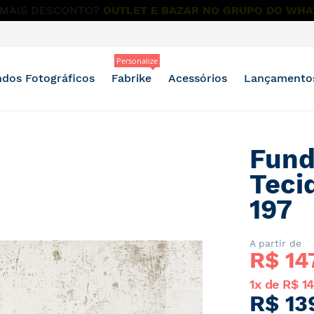
OMPRE NO PIX E GANHE
5% DE DESCONTO EM TODA LO
Personalize
dos Fotográficos
Fabrike
Acessórios
Lançamento
Fund
Teci
197
A partir de
R$ 
14
1x de R$ 14
R$ 13