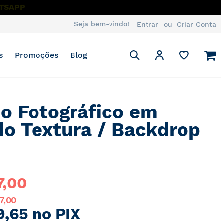
JA
Seja bem-vindo!
Entrar
Criar Conta
Pesquisa
M
Minha Conta
s
Promoções
Blog
Pesquisa
o Fotográfico em
do Textura / Backdrop
7,00
7,00
9,65 no PIX