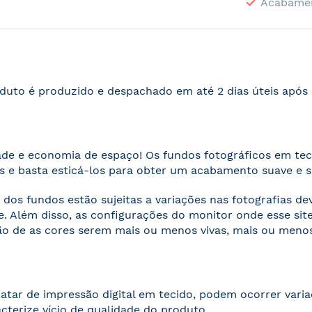
Acabame
duto é produzido e despachado em até 2 dias úteis apó
ade e economia de espaço! Os fundos fotográficos em te
 e basta esticá-los para obter um acabamento suave e 
 dos fundos estão sujeitas a variações nas fotografias d
. Além disso, as configurações do monitor onde esse s
o de as cores serem mais ou menos vivas, mais ou menos
ratar de impressão digital em tecido, podem ocorrer vari
acterize vício de qualidade do produto.