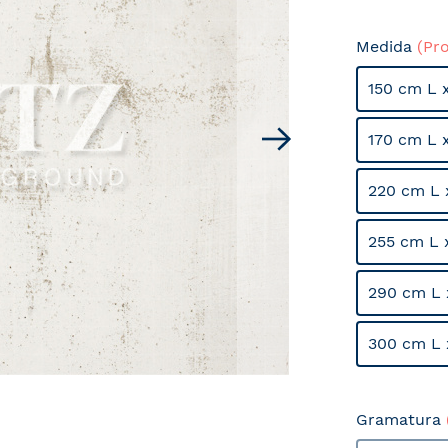
Medida
(Pr
150 cm L 
170 cm L 
220 cm L 
255 cm L 
290 cm L 
300 cm L 
Gramatura