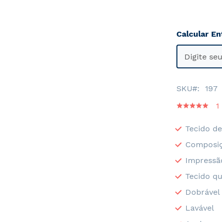
Calcular En
SKU
197
Classificaçã
1
100
100
% of
Tecido de
Composiç
Impressã
Tecido qu
Dobrável
Lavável