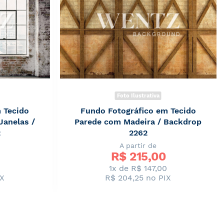
Foto Ilustrativa
 Tecido
Fundo Fotográfico em Tecido
Janelas /
Parede com Madeira / Backdrop
2
2262
A partir de
R$ 
215,00
0
1x de R$ 147,00
IX
R$ 204,25
no PIX